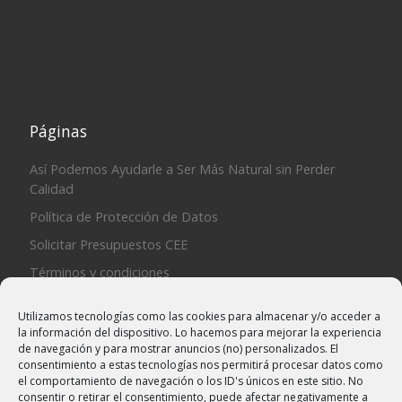
Páginas
Así Podemos Ayudarle a Ser Más Natural sin Perder
Calidad
Política de Protección de Datos
Solicitar Presupuestos CEE
Términos y condiciones
Productos Naturales
Utilizamos tecnologías como las cookies para almacenar y/o acceder a
Preguntas Frecuentes
la información del dispositivo. Lo hacemos para mejorar la experiencia
de navegación y para mostrar anuncios (no) personalizados. El
Contacto
consentimiento a estas tecnologías nos permitirá procesar datos como
el comportamiento de navegación o los ID's únicos en este sitio. No
consentir o retirar el consentimiento, puede afectar negativamente a