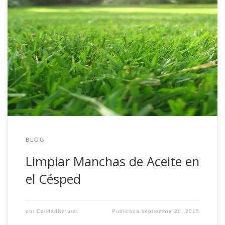
¿Cómo Limpiarlas? Cuando aparecen manchas de aceite
en el césped, ya sean jardines, prados o campos de golf,
es importante actuar con rapidez y eficacia para intentar
minimizar el daño. […]
BLOG
Limpiar Manchas de Aceite en
el Césped
por
CalidadNatural
Publicada
septiembre 20, 2015